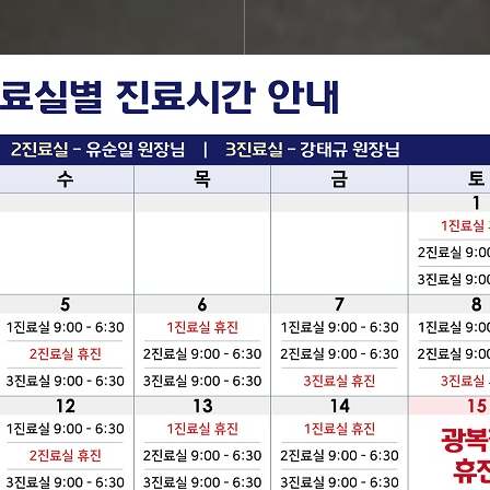
 위탁지정병원
근로복지공단 지정 소음성 난청 청력검