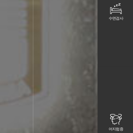
수면검사
어지럼증