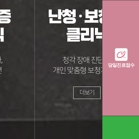
증
난청·보청기
닉
클리닉
,
청각 장애 진단 및
당일진료접수
련
개인 맞춤형 보청기 치료
더보기