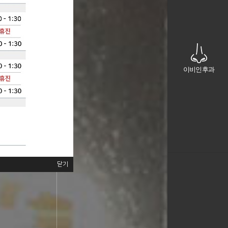
이비인후과
닫기