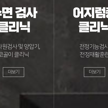
면 검사
어지럼
클리닉
클리
원검사 및 양압기,
전정기능검사
코골이 클리닉
전정재활훈
더보기
더보기